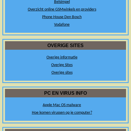
Belsimpel
Overzicht online GSMwinkels en providers
Phone House Den Bosch
Vodafone
OVERIGE SITES
Overige informatie
Overige Sites
Overige sites
PC EN VIRUS INFO
Apple Mac OS malware
Hoe komen virussen op je computer?