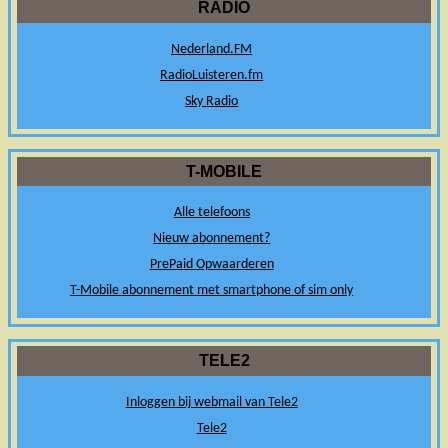
RADIO
Nederland.FM
RadioLuisteren.fm
Sky Radio
T-MOBILE
Alle telefoons
Nieuw abonnement?
PrePaid Opwaarderen
T-Mobile abonnement met smartphone of sim only
TELE2
Inloggen bij webmail van Tele2
Tele2